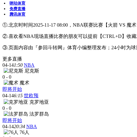
咪咕体育
免费直播
腾讯体育
①.北京时时间2025-11-17 08:00，NBA联赛比赛【火箭 V
②.喜欢看NBA现场直播比赛的朋友可以提前【CTRL+D
③.页面内容由『参回斗转网』体育小编整理发布；24小时为
更多直播
04-14
1:50
NBA
尼克斯
0
-
0
魔术
即将开始
04-14
6:15
世欧预
克罗地亚
0
-
0
法罗群岛
即将开始
04-14
20:34
NBA
76人