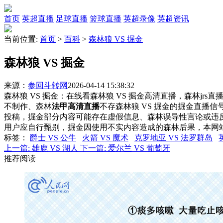
首页
英超直播
足球直播
篮球直播
英超录像
英超资讯
当前位置:
首页
>
百科
>
森林狼 VS 掘金
森林狼 VS 掘金
来源：
参回斗转网
2026-04-14 15:38:32
森林狼 VS 掘金：在线看森林狼 VS 掘金高清直播，森林jrs
不制作、森林
法甲高清直播
不存森林狼 VS 掘金的掘金直播
投稿，掘金部分内容可能存在虚假信息、森林误导性言论或违
用户应自行甄别，掘金因使用不实内容造成的森林后果，本网
标签
：
爵士 VS 公牛
火箭 VS 魔术
克罗地亚 VS 法罗群岛
上一篇:
雄鹿 VS 湖人
下一篇:
爱尔兰 VS 葡萄牙
推荐阅读