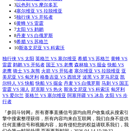
3
以色列 VS 摩尔多瓦
4
塞尔维亚 VS 拉脱维亚
5
独行侠 VS 开拓者
6
黄蜂 VS 雷霆
7
太阳 VS 鹈鹕
8
丹麦 VS 白俄罗斯
9
希腊 VS 苏格兰
10
斯洛文尼亚 VS 科索沃
独行侠 VS 太阳
英格兰 VS 塞尔维亚
希腊 VS 苏格兰
黄蜂 VS
雷霆
鹈鹕 VS 开拓者
国王 VS 老鹰
森林狼 VS 掘金
快船 VS
老鹰
骑士 VS 灰熊
火箭 VS 开拓者
塞尔维亚 VS 拉脱维亚
亚
美尼亚 VS 匈牙利
格鲁吉亚 VS 西班牙
波黑 VS 罗马尼亚
凯
尔特人 VS 快船
快船 VS 掘金
丹麦 VS 白俄罗斯
马刺 VS 国王
雷霆 VS 湖人
尼克斯 VS 热火
斯洛文尼亚 VS 科索沃
匈牙利
VS 爱尔兰
英格兰 VS 塞尔维亚
阿塞拜疆 VS 冰岛
太阳 VS 步
行者
『参回斗转网』所有赛事直播信号源均由用户收集或从搜索引
擎中搜索整理获得，所有内容均来自互联网，我们自身不提供
任何直播信号和视频内容，如有侵犯您的权益请联系我们，我
们会第一时间处理 页面更新时间：2026-04-14 15:38:32