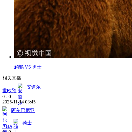
鹈鹕 VS 勇士
相关直播
安道尔
世欧预
0
-
0
2025-11-14 03:45
阿尔巴尼亚
骑士
NBA
0
-
0