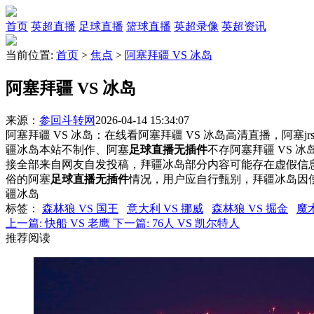
首页
英超直播
足球直播
篮球直播
英超录像
英超资讯
当前位置:
首页
>
焦点
>
阿塞拜疆 VS 冰岛
阿塞拜疆 VS 冰岛
来源：
参回斗转网
2026-04-14 15:34:07
阿塞拜疆 VS 冰岛：在线看阿塞拜疆 VS 冰岛高清直播，阿塞j
疆冰岛本站不制作、阿塞
足球直播无插件
不存阿塞拜疆 VS 
接全部来自网友自发投稿，拜疆冰岛部分内容可能存在虚假信
俗的阿塞
足球直播无插件
情况，用户应自行甄别，拜疆冰岛因
疆冰岛
标签
：
森林狼 VS 国王
意大利 VS 挪威
森林狼 VS 掘金
魔术
上一篇:
快船 VS 老鹰
下一篇:
76人 VS 凯尔特人
推荐阅读