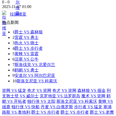
0
-
0
2025-11-17 01:00
拉脱维亚
热点新闻
1
爵士 VS 森林狼
2
雷霆 VS 勇士
3
热火 VS 骑士
4
爵士 VS 步行者
5
黄蜂 VS 雷霆
6
活塞 VS 公牛
7
斯洛伐克 VS 北爱尔兰
8
鹈鹕 VS 勇士
9
安道尔 VS 阿尔巴尼亚
10
斯洛文尼亚 VS 科索沃
篮网 VS 猛龙
奇才 VS 篮网
奇才 VS 篮网
森林狼 VS 掘金
列
支敦士登 VS 威尔士
克罗地亚 VS 法罗群岛
魔术 VS 篮网
鹈
鹕 VS 开拓者
独行侠 VS 太阳
斯洛文尼亚 VS 科索沃
黄蜂 VS
雄鹿
独行侠 VS 快船
丹麦 VS 白俄罗斯
步行者 VS 猛龙
塞浦
路斯 VS 奥地利
爵士 VS 步行者
爵士 VS 步行者
爵士 VS 老鹰