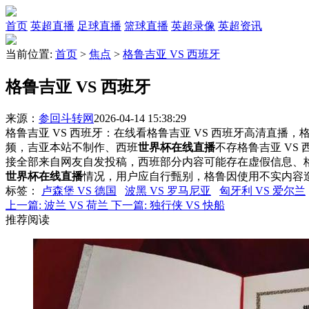
首页
英超直播
足球直播
篮球直播
英超录像
英超资讯
当前位置:
首页
>
焦点
>
格鲁吉亚 VS 西班牙
格鲁吉亚 VS 西班牙
来源：
参回斗转网
2026-04-14 15:38:29
格鲁吉亚 VS 西班牙：在线看格鲁吉亚 VS 西班牙高清直播，格
频，吉亚本站不制作、西班
世界杯在线直播
不存格鲁吉亚 VS
接全部来自网友自发投稿，西班部分内容可能存在虚假信息、
世界杯在线直播
情况，用户应自行甄别，格鲁因使用不实内容
标签
：
卢森堡 VS 德国
波黑 VS 罗马尼亚
匈牙利 VS 爱尔兰
上一篇:
波兰 VS 荷兰
下一篇:
独行侠 VS 快船
推荐阅读