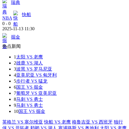
瑞典
快船
NBA
0
-
0
2025-11-13 11:30
掘金
热点新闻
1
太阳 VS 老鹰
2
雄鹿 VS 湖人
3
波黑 VS 罗马尼亚
4
亚美尼亚 VS 匈牙利
5
步行者 VS 猛龙
6
国王 VS 掘金
7
葡萄牙 VS 亚美尼亚
8
马刺 VS 勇士
9
马刺 VS 勇士
10
国王 VS 掘金
英格兰 VS 塞尔维亚
快船 VS 老鹰
格鲁吉亚 VS 西班牙
独行
侠 VS 开拓者
鹈鹕 VS 湖人
塞浦路斯 VS 奥地利
太阳 VS 老鹰