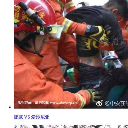
挪威 VS 爱沙尼亚