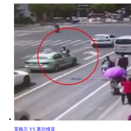
英格兰 VS 塞尔维亚