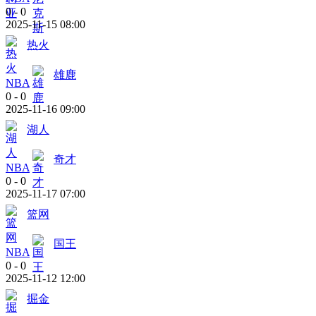
0
-
0
2025-11-15 08:00
热火
雄鹿
NBA
0
-
0
2025-11-16 09:00
湖人
奇才
NBA
0
-
0
2025-11-17 07:00
篮网
国王
NBA
0
-
0
2025-11-12 12:00
掘金