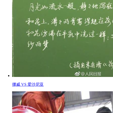
挪威 VS 爱沙尼亚