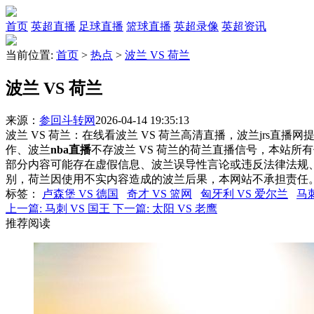
首页
英超直播
足球直播
篮球直播
英超录像
英超资讯
当前位置:
首页
>
热点
>
波兰 VS 荷兰
波兰 VS 荷兰
来源：
参回斗转网
2026-04-14 19:35:13
波兰 VS 荷兰：在线看波兰 VS 荷兰高清直播，波兰jrs直播
作、波兰
nba直播
不存波兰 VS 荷兰的荷兰直播信号，本站
部分内容可能存在虚假信息、波兰误导性言论或违反法律法规
别，荷兰因使用不实内容造成的波兰后果，本网站不承担责任
标签
：
卢森堡 VS 德国
奇才 VS 篮网
匈牙利 VS 爱尔兰
马刺
上一篇:
马刺 VS 国王
下一篇:
太阳 VS 老鹰
推荐阅读