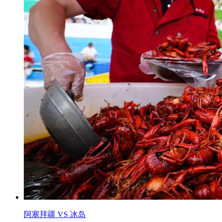
阿塞拜疆 VS 冰岛