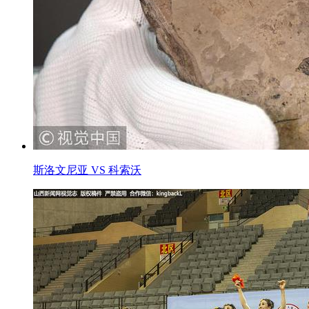
斯洛文尼亚 VS 科索沃