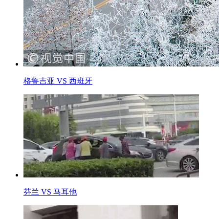
格鲁吉亚 VS 西班牙
芬兰 VS 马耳他