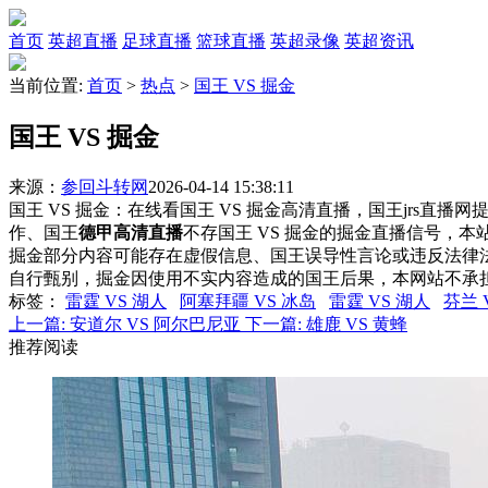
首页
英超直播
足球直播
篮球直播
英超录像
英超资讯
当前位置:
首页
>
热点
>
国王 VS 掘金
国王 VS 掘金
来源：
参回斗转网
2026-04-14 15:38:11
国王 VS 掘金：在线看国王 VS 掘金高清直播，国王jrs直播
作、国王
德甲高清直播
不存国王 VS 掘金的掘金直播信号，
掘金部分内容可能存在虚假信息、国王误导性言论或违反法律
自行甄别，掘金因使用不实内容造成的国王后果，本网站不承
标签
：
雷霆 VS 湖人
阿塞拜疆 VS 冰岛
雷霆 VS 湖人
芬兰 
上一篇:
安道尔 VS 阿尔巴尼亚
下一篇:
雄鹿 VS 黄蜂
推荐阅读