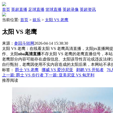
首页
英超直播
足球直播
篮球直播
英超录像
英超资讯
当前位置:
首页
>
娱乐
>
太阳 VS 老鹰
太阳 VS 老鹰
来源：
参回斗转网
2026-04-14 15:38:30
太阳 VS 老鹰：在线看太阳 VS 老鹰高清直播，太阳jrs直播
作、太阳
nba高清直播
不存太阳 VS 老鹰的老鹰直播信号，
老鹰部分内容可能存在虚假信息、太阳误导性言论或违反法律
自行甄别，老鹰因使用不实内容造成的太阳后果，本网站不承
标签
：
爵士 VS 老鹰
挪威 VS 爱沙尼亚
鹈鹕 VS 开拓者
76
上一篇:
爵士 VS 步行者
下一篇:
亚美尼亚 VS 匈牙利
推荐阅读