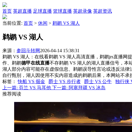
首页
英超直播
足球直播
篮球直播
英超录像
英超资讯
当前位置:
首页
>
休闲
>
鹈鹕 VS 湖人
鹈鹕 VS 湖人
来源：
参回斗转网
2026-04-14 15:38:31
鹈鹕 VS 湖人：在线看鹈鹕 VS 湖人高清直播，鹈鹕jrs直播
作、鹈鹕
德甲在线直播
不存鹈鹕 VS 湖人的湖人直播信号，
湖人部分内容可能存在虚假信息、鹈鹕误导性言论或违反法律
自行甄别，湖人因使用不实内容造成的鹈鹕后果，本网站不承
标签
：
快船 VS 掘金
爵士 VS 步行者
爵士 VS 公牛
独行侠 
上一篇:
芬兰 VS 马耳他
下一篇:
阿塞拜疆 VS 冰岛
推荐阅读