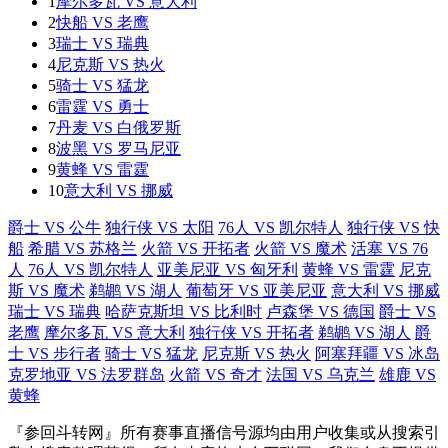
1
摩尔多瓦 VS 意大利
2
快船 VS 老鹰
3
瑞士 VS 瑞典
4
尼克斯 VS 热火
5
骑士 VS 猛龙
6
雷霆 VS 勇士
7
丹麦 VS 白俄罗斯
8
波黑 VS 罗马尼亚
9
黄蜂 VS 雷霆
10
意大利 VS 挪威
爵士 VS 公牛
独行侠 VS 太阳
76人 VS 凯尔特人
独行侠 VS 快
船
希腊 VS 苏格兰
火箭 VS 开拓者
火箭 VS 魔术
活塞 VS 76
人
76人 VS 凯尔特人
亚美尼亚 VS 匈牙利
黄蜂 VS 雷霆
尼克
斯 VS 魔术
鹈鹕 VS 湖人
葡萄牙 VS 亚美尼亚
意大利 VS 挪威
瑞士 VS 瑞典
哈萨克斯坦 VS 比利时
卢森堡 VS 德国
爵士 VS
老鹰
摩尔多瓦 VS 意大利
独行侠 VS 开拓者
鹈鹕 VS 湖人
爵
士 VS 步行者
骑士 VS 猛龙
尼克斯 VS 热火
阿塞拜疆 VS 冰岛
克罗地亚 VS 法罗群岛
火箭 VS 奇才
法国 VS 乌克兰
雄鹿 VS
黄蜂
『参回斗转网』所有赛事直播信号源均由用户收集或从搜索引