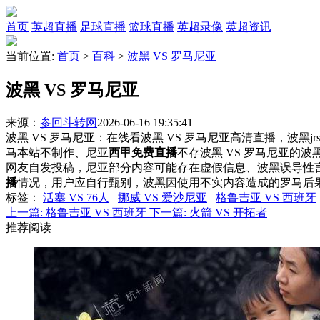
首页
英超直播
足球直播
篮球直播
英超录像
英超资讯
当前位置:
首页
>
百科
>
波黑 VS 罗马尼亚
波黑 VS 罗马尼亚
来源：
参回斗转网
2026-06-16 19:35:41
波黑 VS 罗马尼亚：在线看波黑 VS 罗马尼亚高清直播，波黑j
马本站不制作、尼亚
西甲免费直播
不存波黑 VS 罗马尼亚的
网友自发投稿，尼亚部分内容可能存在虚假信息、波黑误导性
播
情况，用户应自行甄别，波黑因使用不实内容造成的罗马后
标签
：
活塞 VS 76人
挪威 VS 爱沙尼亚
格鲁吉亚 VS 西班牙
上一篇:
格鲁吉亚 VS 西班牙
下一篇:
火箭 VS 开拓者
推荐阅读