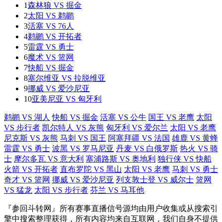
1
森林狼 VS 掘金
2
太阳 VS 鹈鹕
3
活塞 VS 76人
4
鹈鹕 VS 开拓者
5
雷霆 VS 勇士
6
魔术 VS 篮网
7
快船 VS 掘金
8
塞尔维亚 VS 拉脱维亚
9
挪威 VS 爱沙尼亚
10
亚美尼亚 VS 匈牙利
鹈鹕 VS 湖人
快船 VS 掘金
活塞 VS 公牛
国王 VS 老鹰
太阳
VS 步行者
凯尔特人 VS 灰熊
匈牙利 VS 爱尔兰
太阳 VS 老鹰
尼克斯 VS 灰熊
马刺 VS 国王
阿塞拜疆 VS 法国
雄鹿 VS 黄蜂
雷霆 VS 勇士
波黑 VS 罗马尼亚
丹麦 VS 白俄罗斯
热火 VS 骑
士
摩尔多瓦 VS 意大利
塞浦路斯 VS 奥地利
独行侠 VS 快船
火箭 VS 开拓者
直布罗陀 VS 黑山
太阳 VS 老鹰
马刺 VS 勇士
奇才 VS 篮网
挪威 VS 爱沙尼亚
列支敦士登 VS 威尔士
篮网
VS 猛龙
太阳 VS 步行者
芬兰 VS 马耳他
『参回斗转网』所有赛事直播信号源均由用户收集或从搜索引
擎中搜索整理获得，所有内容均来自互联网，我们自身不提供