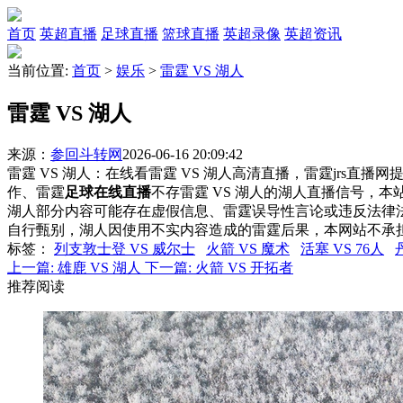
首页
英超直播
足球直播
篮球直播
英超录像
英超资讯
当前位置:
首页
>
娱乐
>
雷霆 VS 湖人
雷霆 VS 湖人
来源：
参回斗转网
2026-06-16 20:09:42
雷霆 VS 湖人：在线看雷霆 VS 湖人高清直播，雷霆jrs直播
作、雷霆
足球在线直播
不存雷霆 VS 湖人的湖人直播信号，
湖人部分内容可能存在虚假信息、雷霆误导性言论或违反法律
自行甄别，湖人因使用不实内容造成的雷霆后果，本网站不承
标签
：
列支敦士登 VS 威尔士
火箭 VS 魔术
活塞 VS 76人
上一篇:
雄鹿 VS 湖人
下一篇:
火箭 VS 开拓者
推荐阅读