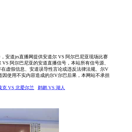
，安道jrs直播网提供安道尔 VS 阿尔巴尼亚现场比赛
 VS 阿尔巴尼亚的安道直播信号，本站所有信号源、
存在虚假信息、安道误导性言论或违反法律法规、尔V
道因使用不实内容造成的尔V尔巴后果，本网站不承担
克 VS 北爱尔兰
鹈鹕 VS 湖人